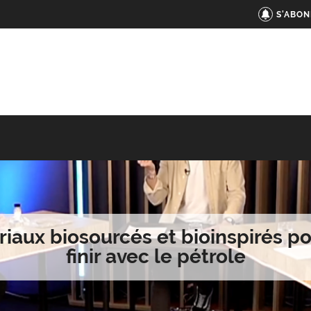
S'ABON
iaux biosourcés et bioinspirés p
finir avec le pétrole