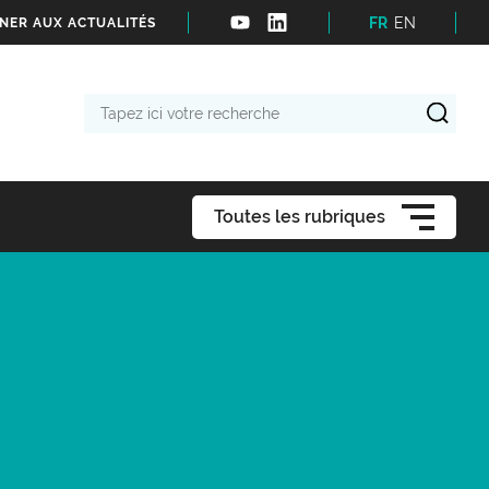
FR
EN
NER AUX ACTUALITÉS
Tapez
ici
votre
recherche
Toutes les rubriques