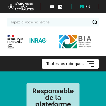
S'ABONNER
FR
EN
AUX
ACTUALITÉS
Tapez
ici
votre
recherche
Toutes les rubriques
Responsable
de la
plateforme