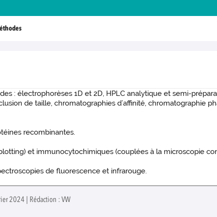
éthodes
ipides : électrophorèses 1D et 2D, HPLC analytique et semi-prépar
usion de taille, chromatographies d’affinité, chromatographie 
rotéines recombinantes.
ting) et immunocytochimiques (couplées à la microscopie confo
spectroscopies de fluorescence et infrarouge.
rier 2024 | Rédaction : VW