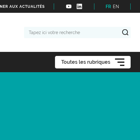
FR
EN
NER AUX ACTUALITÉS
Tapez
ici
votre
recherche
Toutes les rubriques