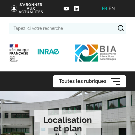
S'ABONNER
FR
EN
AUX
ACTUALITÉS
Tapez
ici
votre
recherche
Toutes les rubriques
Localisation
et plan