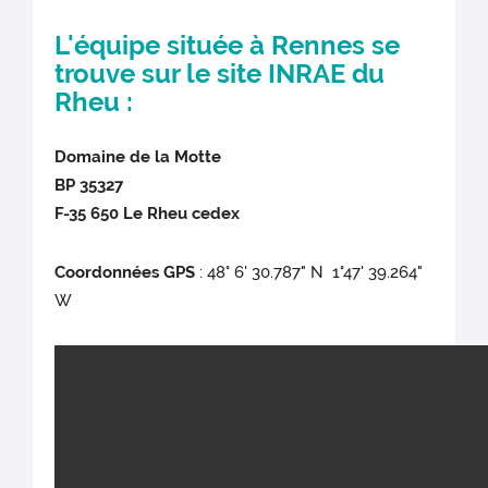
L'équipe située à Rennes se
trouve sur le site INRAE du
Rheu :
Domaine de la Motte
BP 35327
F-35 650 Le Rheu cedex
Coordonnées GPS
: 48° 6' 30.787" N 1°47' 39.264"
W