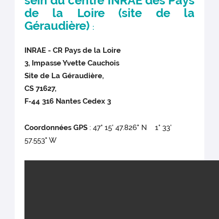
sein du centre INRAE des Pays
de la Loire (site de la
Géraudière)
:
INRAE - CR Pays de la Loire
3, Impasse Yvette Cauchois
Site de La Géraudière,
CS 71627,
F-44 316 Nantes Cedex 3
Coordonnées GPS
: 47° 15' 47.826" N 1° 33'
57.553" W