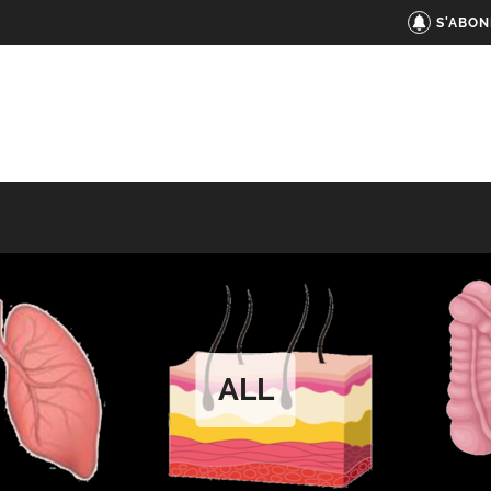
S'ABON
ALL