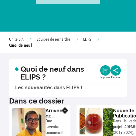
Unité BIA
Equipes de recherche
ELIPS
Quoi de neuf
Quoi de neuf dans
ELIPS ?
Imprimer
Partager
Les nouveautés dans ELIPS !
Dans ce dossier
Arrivée
Nouvelle
En savoir plus
de
Publicati
Suvajit
: De la
Que
Dans le cad
valorisati
l'aventure
projet ADEME
de co-
commence!
(2019-2024)