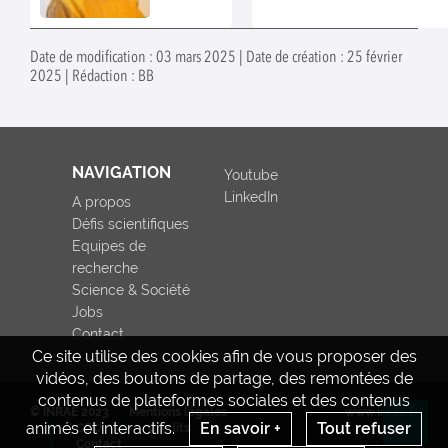
produits
formulation
agro-
biosourcée
industriel
monomerès ex
vers la
Date de modification : 03 mars 2025 | Date de création : 25 février
de cutine de 
protectio
2025 | Rédaction : BB
des plant
et de pom
montré 
efficacité d
protectio
pommier cont
NAVIGATION
Youtube
tavelure.
LinkedIn
A propos
Défis scientifiques
Equipes de
recherche
Science & Société
Jobs
Contact
Ce site utilise des cookies afin de vous proposer des
vidéos, des boutons de partage, des remontées de
contenus de plateformes sociales et des contenus
© INRAE 2023
Mentions légales
www.inrae.fr
animés et interactifs.
En savoir +
Tout refuser
CGU
Crédits
Re
Contact