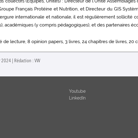
nds collectifs (Équipes, Unités) : Directeur de l'Unité Assemblag
roupe Français Protéine et Nutrition, et Directeur du GIS Systèm
gure internationale et nationale, il est régulièrement sollicit
iales), académiques (y compris pédagogiques), et des partenaires é
té de lecture, 8 opinion papers, 3 livres, 24 chapitres de livres, 2
er 2024 | Rédaction : VW
Youtube
LinkedIn