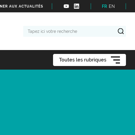
FR
EN
NER AUX ACTUALITÉS
Tapez
ici
votre
recherche
Toutes les rubriques