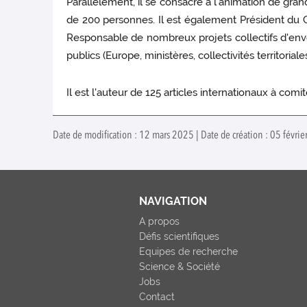
Parallèlement, il se consacre à l'animation de gra
de 200 personnes. Il est également Président du G
Responsable de nombreux projets collectifs d'enver
publics (Europe, ministères, collectivités territor
Il est l'auteur de 125 articles internationaux à comi
Date de modification : 12 mars 2025 | Date de création : 05 févri
NAVIGATION
A propos
Défis scientifiques
Equipes de recherche
Science & Société
Jobs
Contact