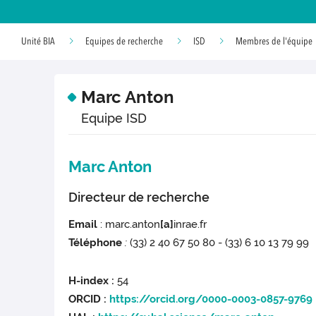
Unité BIA
Equipes de recherche
ISD
Membres de l'équipe
Marc Anton
Equipe ISD
Marc Anton
Directeur de recherche
Email
: marc.anton
[a]
inrae.fr
Téléphone
:
(33) 2 40 67 50 80 - (33) 6 10 13 79 99
H-index :
54
ORCID :
https://orcid.org/0000-0003-0857-9769