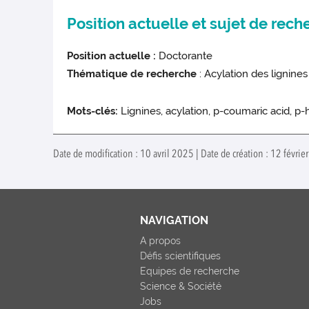
Position actuelle et sujet de rech
Position actuelle :
Doctorante
Thématique de recherche
: Acylation des lignines
Mots-clés:
Lignines, acylation, p-coumaric acid, p-
Date de modification : 10 avril 2025 | Date de création : 12 févrie
NAVIGATION
A propos
Défis scientifiques
Equipes de recherche
Science & Société
Jobs