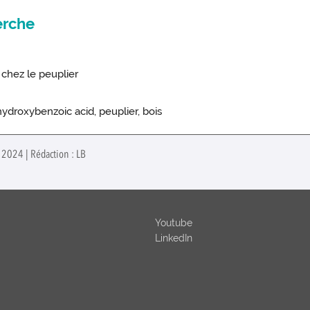
erche
 chez le peuplier
hydroxybenzoic acid, peuplier, bois
r 2024 | Rédaction : LB
Youtube
LinkedIn