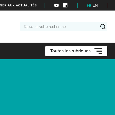
FR
EN
NER AUX ACTUALITÉS
Tapez
ici
votre
recherche
Toutes les rubriques