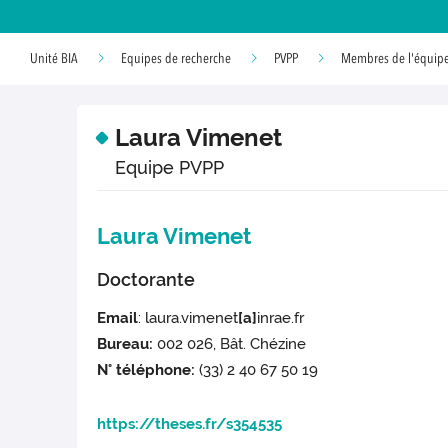
Unité BIA
Equipes de recherche
PVPP
Membres de l'équip
Laura Vimenet
Equipe PVPP
Laura Vimenet
Doctorante
Email
: laura.vimenet
[a]
inrae.fr
Bureau:
002 026, Bât. Chézine
N° téléphone:
(33) 2 40 67 50 19
https://theses.fr/s354535