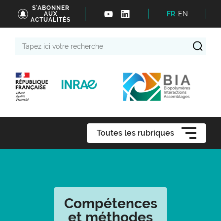
S'ABONNER
FR
EN
AUX
ACTUALITÉS
Tapez
ici
votre
recherche
Toutes les rubriques
Compétences
et méthodes