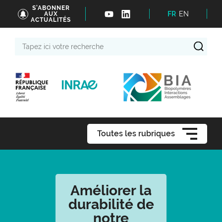
S'ABONNER
FR
EN
AUX
ACTUALITÉS
Tapez
ici
votre
recherche
Toutes les rubriques
Améliorer la
durabilité de
notre